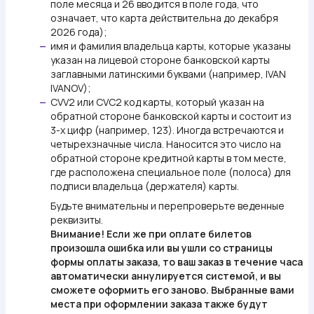
поле месяца и 26 вводится в поле года, что
означает, что карта действительна до декабря
2026 года);
имя и фамилия владельца карты, которые указаны
—
указан на лицевой стороне банковской карты
заглавными латинскими буквами (например, IVAN
IVANOV);
CVV2 или CVC2 код карты, который указан на
—
обратной стороне банковской карты и состоит из
3-х цифр (например, 123). Иногда встречаются и
четырехзначные числа. Наносится это число на
обратной стороне кредитной карты в том месте,
где расположена специальное поле (полоса) для
подписи владельца (держателя) карты.
Будьте внимательны и перепроверьте веденные
реквизиты.
Внимание!
Если же при оплате билетов
произошла ошибка или вы ушли со страницы
формы оплаты заказа, то ваш заказ в течение часа
автоматически аннулируется системой, и вы
сможете оформить его заново. Выбранные вами
места при оформлении заказа также будут