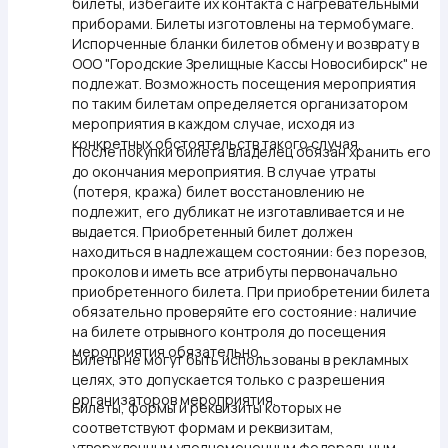
билеты, избегайте их контакта с нагревательными
приборами. Билеты изготовлены на термобумаге.
Испорченные бланки билетов обмену и возврату в
ООО "Городские Зрелищные Кассы Новосибирск" не
подлежат. Возможность посещения мероприятия
по таким билетам определяется организатором
мероприятия в каждом случае, исходя из
конкретных обстоятельств такого случая.
После покупки билета владелец обязан хранить его
до окончания мероприятия. В случае утраты
(потеря, кража) билет восстановлению не
подлежит, его дубликат не изготавливается и не
выдается. Приобретенный билет должен
находиться в надлежащем состоянии: без порезов,
проколов и иметь все атрибуты первоначально
приобретенного билета. При приобретении билета
обязательно проверяйте его состояние: наличие
на билете отрывного контроля до посещения
мероприятия обязательно.
Билеты не могут быть использованы в рекламных
целях, это допускается только с разрешения
организаторов мероприятия.
Билеты, формы и реквизиты которых не
соответствуют формам и реквизитам,
утвержденным уполномоченным федеральным