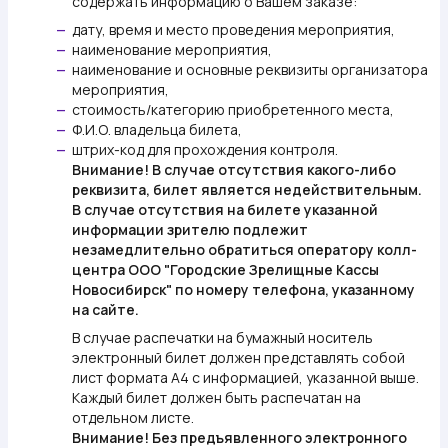
содержать информацию о Вашем заказе:
дату, время и место проведения мероприятия,
—
наименование мероприятия,
—
наименование и основные реквизиты организатора
—
мероприятия,
стоимость/категорию приобретенного места,
—
Ф.И.О. владельца билета,
—
штрих-код для прохождения контроля.
—
Внимание!
В случае отсутствия какого-либо
реквизита, билет является недействительным.
В случае отсутствия на билете указанной
информации зрителю подлежит
незамедлительно обратиться оператору колл-
центра ООО "Городские Зрелищные Кассы
Новосибирск" по номеру телефона, указанному
на сайте.
В случае распечатки на бумажный носитель
электронный билет должен представлять собой
лист формата А4 с информацией, указанной выше.
Каждый билет должен быть распечатан на
отдельном листе.
Внимание!
Без предъявленного электронного