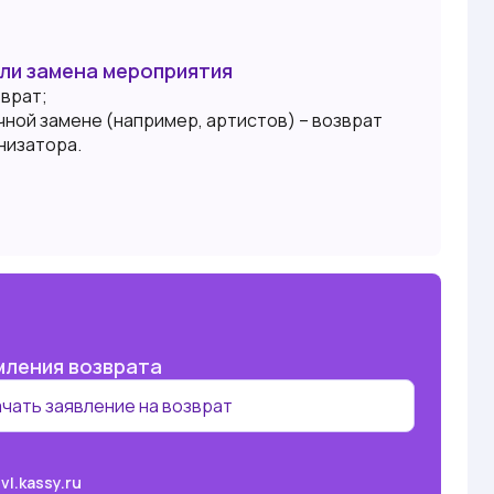
или замена мероприятия
зврат;
чной замене (например, артистов) – возврат
низатора.
мления возврата
чать заявление на возврат
vl.kassy.ru