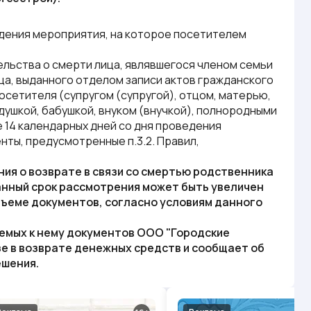
дения мероприятия, на которое посетителем
льства о смерти лица, являвшегося членом семьи
ца, выданного отделом записи актов гражданского
осетителя (супругом (супругой), отцом, матерью,
ушкой, бабушкой, внуком (внучкой), полнородными
 14 календарных дней со дня проведения
енты, предусмотренные п.3.2.
Правил
,
ния о возврате в связи со смертью родственника
анный срок рассмотрения может быть увеличен
бъеме документов, согласно условиям данного
аемых к нему документов
ООО "Городские
е в возврате денежных средств и сообщает об
ешения.