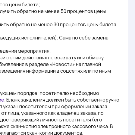
тов цены билета;
получить обратно не менее 50 процентов цены
чить обратно не менее 30 процентов цены билета.
 ведущих исполнителей). Сама по себе замена
ведения мероприятия.
и с этим действиях по возврату или обмену
бъявления в разделе «Новости» на главной
размещения информации в соцсетях или по иным
.
ледующем порядке: посетителю необходимо
ме
. Бланк заявления должен быть собственноручно
л указан посетителем при оформлении заказа.
т лица, указанного как владелец заказа, по
 удостоверяющий личность посетителя (его
кже скан-копия электронного кассового чека. В
рилагаются скан-копии документов,