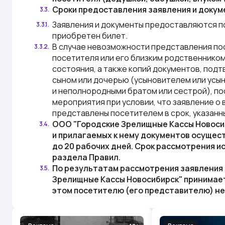
Сроки предоставления заявления и докум
3.3.
Заявления и документы предоставляются п
3.3.1.
приобретен билет.
В случае невозможности представления посет
3.3.2.
посетителя или его близким родственником
состояния, а также копий документов, под
сыном или дочерью (усыновителем или усын
и неполнородными братом или сестрой), по
мероприятия при условии, что заявление о 
представлены посетителем в срок, указанный
ООО "Городские Зрелищные Кассы Новоси
3.4.
и прилагаемых к нему документов осущес
до 20 рабочих дней. Срок рассмотрения и
раздела
Правил
.
По результатам рассмотрения заявления 
3.5.
Зрелищные Кассы Новосибирск"
принимает
этом посетителю (его представителю) не 