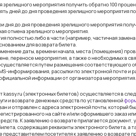
ния зрелищного мероприятия получить обратно 100 процен
а пять дней до дня проведения зрелищного мероприятия 
 три дня до дня проведения зрелищного мероприятия полу
ая отмена зрелищного мероприятия.
я полностью либо в части (например, частичная замена
снованием для возврата билета.
менение даты, времени начала, места (помещения) про
не, переносе мероприятия, а также о необходимых в связ
и осуществляется путем размещения соответствующего о
 SMS-информирования, рассылки по электронной почте и 
я официальной информации от организатора мероприятия
йт kassy.ru (электронных билетов) осуществляется в с
луги и возврате денежных средств по установленной
фор
ван и отправлен с адреса электронной почты, который бы
егистрированного на сайте и/или оформившего заказ или о
редств. К заявлению о возврате прилагается документ,
билета, содержащая реквизиты электронного билета, а та
е представителем посетителя к заявлению о возврате п