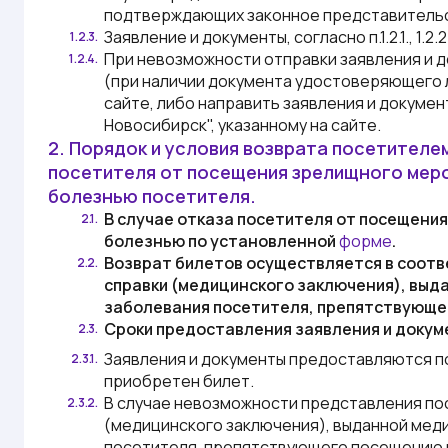
подтверждающих законное представительс
Заявление и документы, согласно п.1.2.1., 1.2.2
1.2.3.
При невозможности отправки заявления и докум
1.2.4.
(при наличии документа удостоверяющего л
сайте, либо направить заявления и документы, 
Новосибирск"
, указанному на сайте.
2. Порядок и условия возврата посетителе
посетителя от посещения зрелищного меро
болезнью посетителя.
В случае отказа посетителя от посещения 
2.1.
болезнью по установленной
форме
.
Возврат билетов осуществляется в соотве
2.2.
справки (медицинского заключения), выд
заболевания посетителя, препятствующе
Сроки предоставления заявления и докум
2.3.
Заявления и документы предоставляются п
2.3.1.
приобретен билет.
В случае невозможности представления посет
2.3.2.
(медицинского заключения), выданной мед
посетителя, препятствующего посещению и