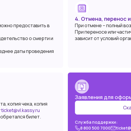
4. Отмена, перенос 
можно предоставить в
При отмене – полный во
При переносе или части
идетельство о смерти и
зависит от условий орга
озднее даты проведения
Заявления для офор
а, копия чека, копия
Ска
у
ticket@vl.kassy.ru
иобретался билет.
Служба поддержки:
8 800 500 7000
ticket@