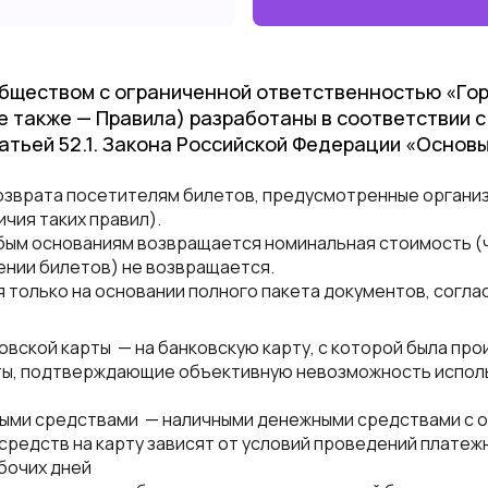
обществом с ограниченной ответственностью «Го
е также —
Правила
) разработаны в соответствии 
Статьей 52.1. Закона Российской Федерации «Осно
озврата посетителям билетов, предусмотренные орган
ичия таких правил).
юбым основаниям возвращается номинальная стоимость (
ении билетов) не возвращается.
только на основании полного пакета документов, согла
вской карты — на банковскую карту, с которой была про
ы, подтверждающие объективную невозможность использ
ными средствами — наличными денежными средствами с 
редств на карту зависят от условий проведений платежн
абочих дней