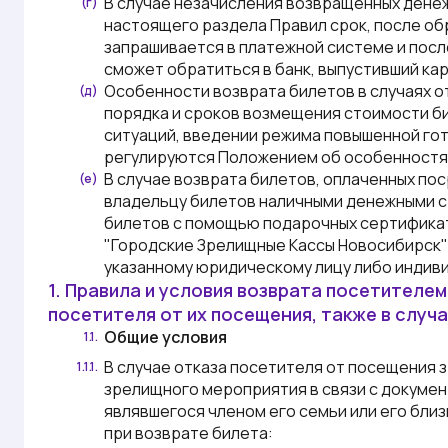
В случае незачисления возвращенных денежн
(г)
настоящего раздела
Правил
срок, после об
запрашивается в платежной системе и пос
сможет обратиться в банк, выпустивший кар
Особенности возврата билетов в случаях о
(д)
порядка и сроков возмещения стоимости би
ситуаций, введении режима повышенной гот
регулируются Положением об особенностях
В случае возврата билетов, оплаченных по
(е)
владельцу билетов наличными денежными ср
билетов с помощью подарочных сертифика
"Городские Зрелищные Кассы Новосибирск"
указанному юридическому лицу либо индив
1. Правила и условия возврата посетителе
посетителя от их посещения, также в случ
Общие условия
1.1.
В случае отказа посетителя от посещения
1.1.1.
зрелищного мероприятия в связи с докуме
являвшегося членом его семьи или его бл
при возврате билета: