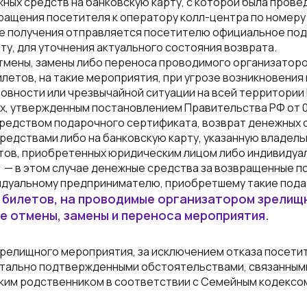
ых средств на банковскую карту, с которой была проведен
ращения посетителя к оператору колл-центра по номеру
ле получения отправляется посетителю официальное под
ту, для уточнения актуального состояния возврата.
тмены, замены либо переноса проводимого организаторо
летов, на такие мероприятия, при угрозе возникновения
овности или чрезвычайной ситуации на всей территории 
, утвержденным постановлением Правительства РФ от 0
средством подарочного сертификата, возврат денежных 
едствами либо на банковскую карту, указанную владель
тов, приобретенных юридическим лицом либо индивидуа
 — в этом случае денежные средства за возвращенные 
идуальному предпринимателю, приобретшему такие под
м билетов, на проводимые организатором зрелищ
ае отмены, замены и переноса мероприятия.
 зрелищного мероприятия, за исключением отказа посет
нтально подтвержденными обстоятельствами, связанными
изким родственником в соответствии с Семейным кодексо