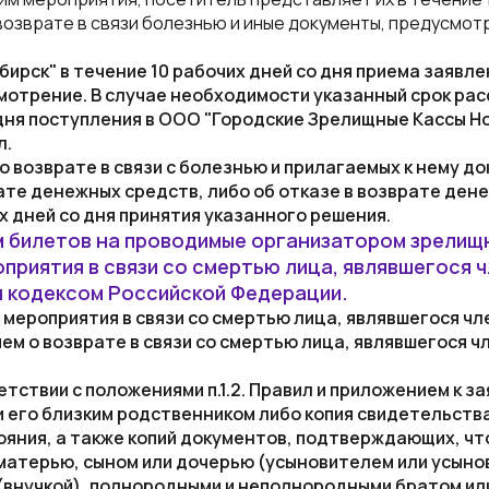
возврате в связи болезнью и иные документы, предусмотр
бирск"
в течение 10 рабочих дней со дня приема заявле
мотрение. В случае необходимости указанный срок ра
дня поступления в
ООО "Городские Зрелищные Кассы Н
л
.
 возврате в связи с болезнью и прилагаемых к нему д
те денежных средств, либо об отказе в возврате ден
х дней со дня принятия указанного решения.
м билетов на проводимые организатором зрелищ
риятия в связи со смертью лица, являвшегося ч
м кодексом Российской Федерации.
 мероприятия в связи со смертью лица, являвшегося чл
ем о возврате в связи со смертью лица, являвшегося ч
тствии с положениями п.1.2.
Правил
и приложением к за
 его близким родственником либо копия свидетельства
ояния, а также копий документов, подтверждающих, чт
, матерью, сыном или дочерью (усыновителем или усын
(внучкой), полнородными и неполнородными братом или