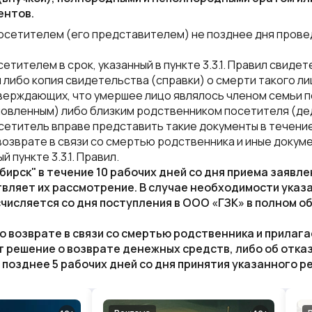
ентов.
осетителем (его представителем) не позднее дня прове
ителем в срок, указанный в пункте 3.3.1.
Правил
свидете
 либо копия свидетельства (справки) о смерти такого ли
тверждающих, что умершее лицо являлось членом семьи п
овленным) либо близким родственником посетителя (дед
сетитель вправе представить такие документы в течение
возврате в связи со смертью родственника и иные докум
 пункте 3.3.1.
Правил
.
бирск"
в течение 10 рабочих дней со дня приема заявле
твляет их рассмотрение. В случае необходимости указ
счисляется со дня поступления в
ООО «ГЗК»
в полном о
о возврате в связи со смертью родственника и прилаг
 решение о возврате денежных средств, либо об отказ
позднее 5 рабочих дней со дня принятия указанного р