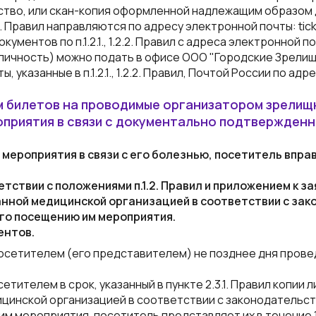
тво, или скан-копия оформленной надлежащим образом
.
Правил
направляются по адресу электронной почты: ticke
ентов по п.1.2.1., 1.2.2.
Правил
с адреса электронной по
ичность) можно подать в офисе ООО "Городские Зрелищн
указанные в п.1.2.1., 1.2.2.
Правил
, Почтой России по адр
м билетов на проводимые организатором зрелищ
приятия в связи с документально подтвержденн
мероприятия в связи с его болезнью, посетитель вправ
тствии с положениями п.1.2.
Правил
и приложением к з
анной медицинской организацией в соответствии с з
го посещению им мероприятия.
ентов.
осетителем (его представителем) не позднее дня прове
ителем в срок, указанный в пункте 2.3.1.
Правил
копии л
ицинской организацией в соответствии с законодатель
м мероприятия, посетитель представляет их в течение 1