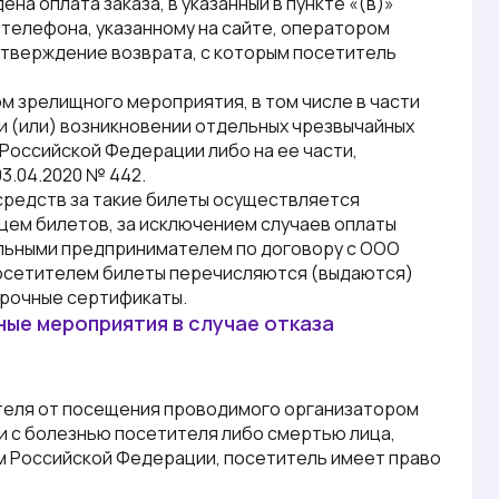
а оплата заказа, в указанный в пункте «(в)»
 телефона, указанному на сайте, оператором
тверждение возврата, с которым посетитель
м зрелищного мероприятия, в том числе в части
 и (или) возникновении отдельных чрезвычайных
Российской Федерации либо на ее части,
3.04.2020 № 442.
средств за такие билеты осуществляется
цем билетов, за исключением случаев оплаты
льными предпринимателем по договору с ООО
посетителем билеты перечисляются (выдаются)
арочные сертификаты.
ные мероприятия в случае отказа
ителя от посещения проводимого организатором
 с болезнью посетителя либо смертью лица,
м Российской Федерации, посетитель имеет право