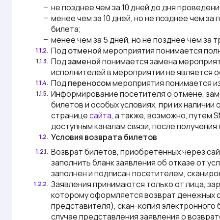
не позднее чем за 10 дней до дня проведе
—
менее чем за 10 дней, но не позднее чем з
—
билета;
менее чем за 5 дней, но не позднее чем за
—
Под
отменой
мероприятия понимается полн
1.1.2.
Под
заменой
понимается замена мероприяти
1.1.3.
исполнителей в мероприятии не является о
Под
переносом
мероприятия понимается из
1.1.4.
Информирование посетителя о отмене, заме
1.1.5.
билетов и особых условиях, при их наличи
странице
сайта
, а также, возможно, путем
доступным каналам связи, после получени
Условия возврата билетов
1.2.
Возврат билетов, приобретенных через са
1.2.1.
заполнить бланк заявления об отказе от ус
заполнен и подписан посетителем, сканиро
Заявления принимаются только от лица, зар
1.2.2.
которому оформляется возврат денежных с
представителя), скан-копия электронного 
случае представления заявления о возврат