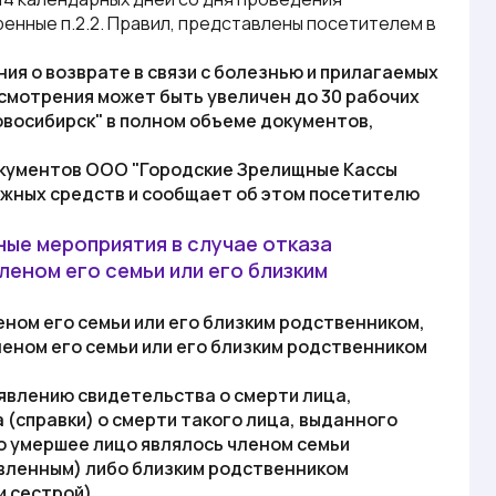
енные п.2.2.
Правил
, представлены посетителем в
ния о возврате в связи с болезнью и прилагаемых
ссмотрения может быть увеличен до 30 рабочих
овосибирск"
в полном объеме документов,
окументов
ООО "Городские Зрелищные Кассы
ежных средств и сообщает об этом посетителю
ные мероприятия в случае отказа
леном его семьи или его близким
еном его семьи или его близким родственником,
леном его семьи или его близким родственником
явлению свидетельства о смерти лица,
 (справки) о смерти такого лица, выданного
о умершее лицо являлось членом семьи
овленным) либо близким родственником
 сестрой).