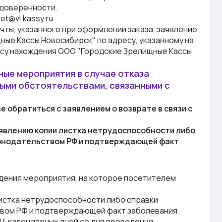
 доверенности.
t@vl.kassy.ru.
чты, указанного при оформлении заказа, заявление
ые Кассы Новосибирск" по адресу, указанному на
есу нахождения
ООО "Городские Зрелищные Кассы
ные мероприятия в случае отказа
ыми обстоятельствами, связанными с
е обратиться с заявлением о возврате в связи с
аявлению копии листка нетрудоспособности либо
аконодательством РФ и подтверждающей факт
дения мероприятия, на которое посетителем
истка нетрудоспособности либо справки
ством РФ и подтверждающей факт заболевания
4 календарных дней со дня проведения