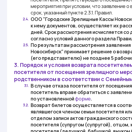
мероприятия при условии, что заявление о 
срок, указанный пункте 2.3.1.
Правил
.
ООО "Городские Зрелищные Кассы Новоси
2.4.
к нему документов, осуществляет их расс
дней. Срок рассмотрения исчисляется со 
согласно условий данного раздела
Прави
По результатам рассмотрения заявления о
2.5.
Новосибирск"
принимает решение о возвра
(его представителю) не позднее 5 рабочи
3. Порядок и условия возврата посетителе
посетителя от посещения зрелищного мероп
родственником в соответствии с Семейны
В случае отказа посетителя от посещения
3.1.
посетитель вправе обратиться с заявлени
по установленной
форме
.
Возврат билетов осуществляется в соотве
3.2.
являвшегося членом семьи посетителя или
отделом записи актов гражданского сост
посетителя (супругом (супругой), отцом
посетителя (дедушкой, бабушкой, внуком 